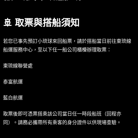
🚢 取票與搭船須知
若您已事先預訂小琉球來回船票，請於搭船當日前往東琉線
船運服務中心，至以下任一船公司櫃檯辦理取票：
東琉線聯營處
泰富航運
藍白航運
取票後即可憑票搭乘該公司當日任一時段船班（回程亦
同）。請務必攜帶所有乘客的身分證件以供現場查驗。