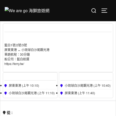
Skip
Search
to
TOGGL
for:
content
藍白航運/C屏東東港 ↔︎ 小琉球白沙尾觀光港
( PLB )
船型 :
藍白1號/2號/3號
Passenger Capacity :
150
藍白1號/2號/3號
屏東東港 ↔︎ 小琉球白沙尾觀光港
單趟航程：30分鐘
船公司：藍白航運
https://ferry.tw/
Boarding
Dropping
屏東東港 (上午 10:10)
小琉球白沙尾觀光港 (上午 10:40)
小琉球白沙尾觀光港 (上午 11:10)
屏東東港 (上午 11:40)
BUY TICKET
從 :