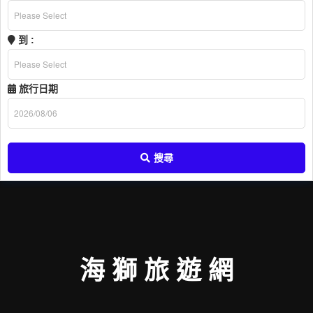
到 :
旅行日期
搜尋
海 獅 旅 遊 網