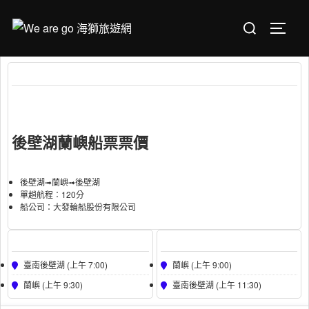
Skip
Search
to
TOGGL
for:
content
金星三號/後壁湖➟蘭嶼➟後壁湖
( GS3 )
船型 :
金星三號
Passenger Capacity :
150
後壁湖蘭嶼船票票價
金星三號
後壁湖➟蘭嶼➟後壁湖
單趟航程：120分
船公司：大發輪船股份有限公司
Boarding
Dropping
臺南後壁湖 (上午 7:00)
蘭嶼 (上午 9:00)
蘭嶼 (上午 9:30)
臺南後壁湖 (上午 11:30)