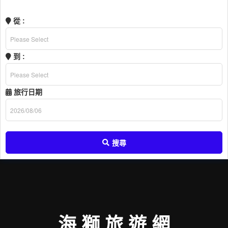
BUY TICKET
從 :
到 :
旅行日期
搜尋
海 獅 旅 遊 網