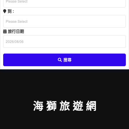
到 :
旅行日期
搜尋
海 獅 旅 遊 網