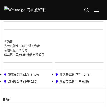
Skip
Search
to
TOGGL
for:
content
雲豹輪/D嘉義布袋↔︎澎湖船票票價
( PHB )
船型 :
雲豹輪
Passenger Capacity :
150
雲豹輪
嘉義布袋港 往返 澎湖馬公港
單趟航程：75分鐘
船公司：百麗航運股份有限公司
Boarding
Dropping
嘉義布袋港 (上午 11:00)
澎湖馬公港 (下午 12:15)
澎湖馬公港 (下午 5:30)
嘉義布袋港 (下午 6:45)
BUY TICKET
從 :