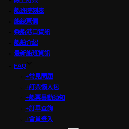
content
船班時刻表
船線票價
乘船港口資訊
船舶介紹
最新船班資訊
FAQ
+常見問題
+訂票懶人包
+船票異動須知
+訂單查詢
+會員登入