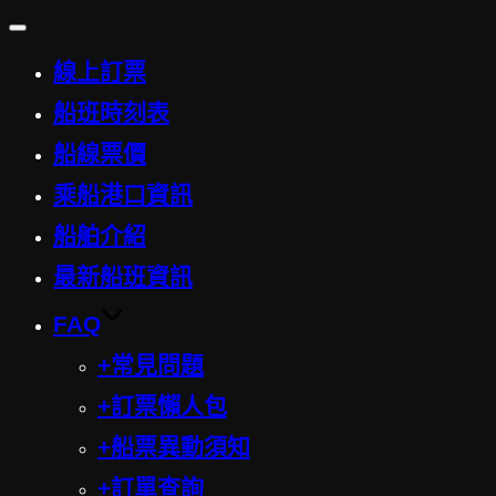
Toggle
navigation
線上訂票
船班時刻表
船線票價
乘船港口資訊
船舶介紹
最新船班資訊
FAQ
+常見問題
+訂票懶人包
+船票異動須知
+訂單查詢