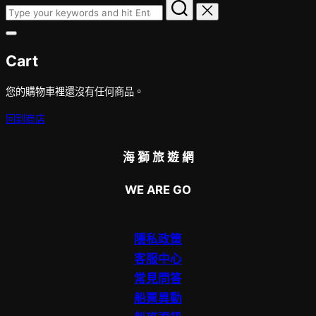
Search
for:
Toggle
sidebar
Cart
&
navigation
您的購物車裡還沒有任何商品。
回到商店
海 獅 旅 遊 網
WE ARE GO
隱私政策
客服中心
常見問答
船票異動