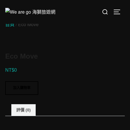
Skip
Search
to
TOGGL
for:
content
首頁
/ Eco Move
Eco Move
NT$
0
Eco
加入購物車
Move
數
量
評價 (0)