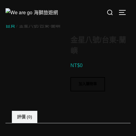
Skip
Search
to
TOGGL
for:
content
首頁
/ 金星八號/台東-蘭嶼
金星八號/台東-蘭
嶼
NT$
0
金
加入購物車
星
八
號/
台
評價 (0)
東-
蘭