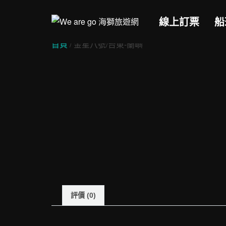
Skip
to
線上訂票
船
content
首頁
/ 金星八號/台東-蘭嶼
評價 (0)