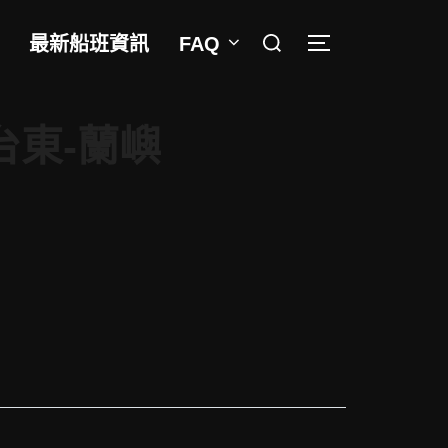
Search
最新船班資訊
FAQ
TOGGLE SIDEB
for:
台東-蘭嶼