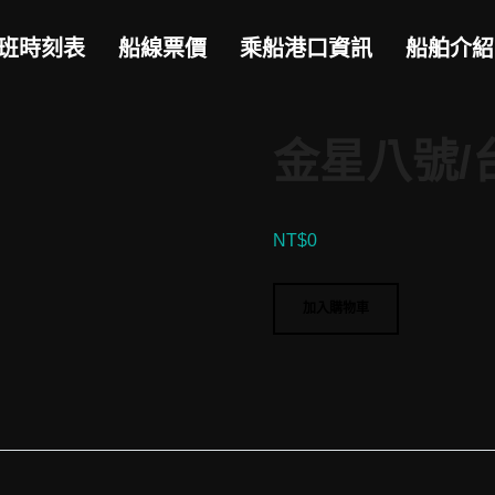
班時刻表
船線票價
乘船港口資訊
船舶介紹
金星八號/
NT$
0
金
加入購物車
星
八
號/
台
東-
蘭