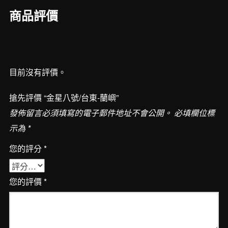
蘭
商品評價
嶼
數
量
目前沒有評價。
搶先評價 “金星八號/台東-蘭嶼”
發佈留言必須填寫的電子郵件地址不會公開。
必填欄位標
示為
*
您的評分
*
您的評價
*