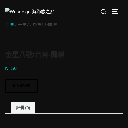
Skip
Search
to
TOGGL
for:
content
首頁
/ 金星八號/台東-蘭嶼
金星八號/台東-蘭嶼
NT$
0
金
加入購物車
星
八
號/
評價 (0)
台
東-