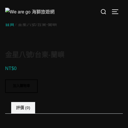
Skip
Search
to
TOGGL
for:
content
首頁
/ 金星八號/台東-蘭嶼
金星八號/台東-蘭嶼
NT$
0
金
加入購物車
星
八
號/
評價 (0)
台
東-