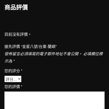
蘭
商品評價
嶼
數
量
目前沒有評價。
搶先評價 “金星八號/台東-蘭嶼”
發佈留言必須填寫的電子郵件地址不會公開。
必填欄位標
示為
*
您的評分
*
您的評價
*