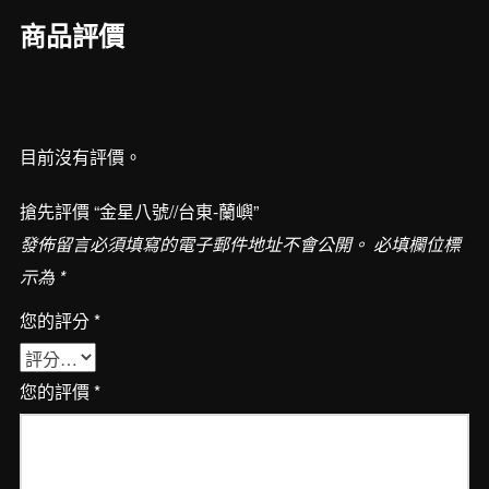
蘭
商品評價
嶼
數
量
目前沒有評價。
搶先評價 “金星八號//台東-蘭嶼”
發佈留言必須填寫的電子郵件地址不會公開。
必填欄位標
示為
*
您的評分
*
您的評價
*