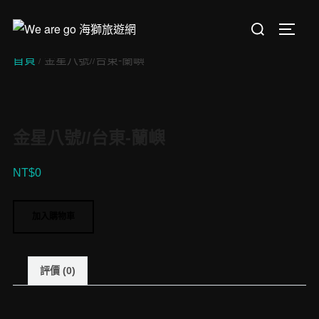
Skip
Search
to
TOGGL
for:
content
首頁
/ 金星八號//台東-蘭嶼
金星八號//台東-蘭嶼
NT$
0
金
加入購物車
星
八
號//
評價 (0)
台
東-