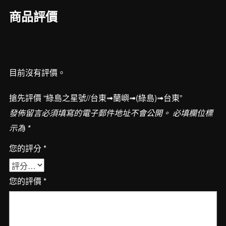
東
商品評價
➟
蘭
嶼
➟(綠
目前沒有評價。
島)➟
台
搶先評價 “綠島之星號//台東➟蘭嶼➟(綠島)➟台東”
東
發佈留言必須填寫的電子郵件地址不會公開。
必填欄位標
數
示為
*
量
您的評分
*
您的評價
*