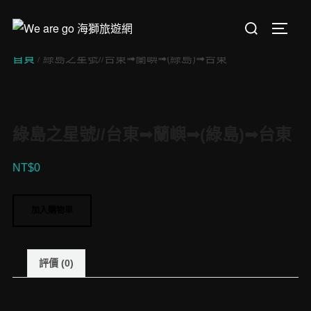
Skip
Search
to
TOGGL
for:
content
首頁
/ 綠島之星號//台東➟蘭嶼➟(綠島)➟台東
綠島之星號//台東➟蘭嶼➟(綠島)➟台東
NT$
0
綠
加入購物車
島
之
星
評價 (0)
號//
台