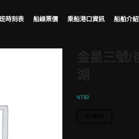
班時刻表
船線票價
乘船港口資訊
船舶介紹
金星三號/
湖
NT$
0
金
加入購物車
星
三