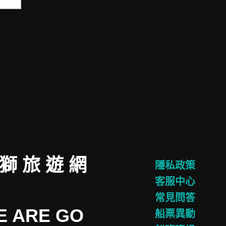
 獅 旅 遊 網
隱私政策
客服中心
常見問答
E ARE GO
船票異動