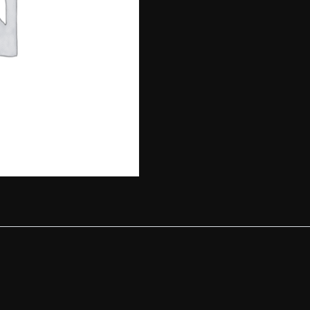
號/
後
壁
湖
➟
蘭
嶼
➟
後
壁
湖
數
量