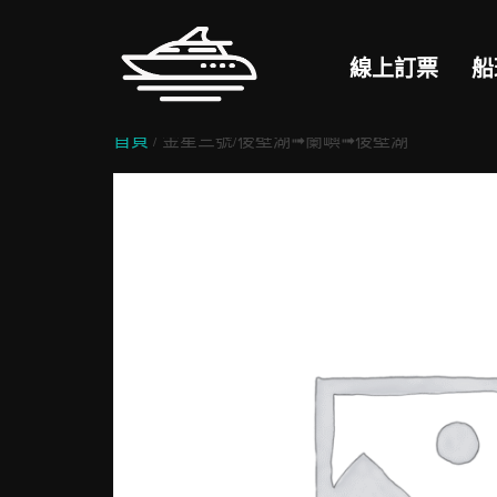
Skip
to
線上訂票
船
content
首頁
/ 金星三號/後壁湖➟蘭嶼➟後壁湖