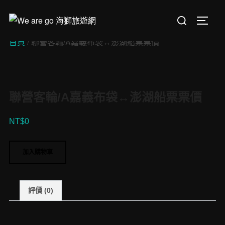
Skip
Search
to
TOGGL
for:
content
首頁
/ 聯營客輪/A嘉義布袋↔︎澎湖船票票價
聯營客輪/A嘉義布袋↔︎澎湖船票票價
NT$
0
聯
加入購物車
營
客
輪/A
評價 (0)
嘉
義