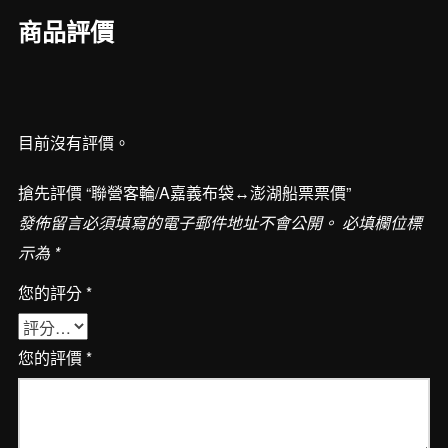
布
商品評價
袋
↔︎
澎
湖
目前沒有評價。
船
票
搶先評價 “聯營客輪/A嘉義布袋↔︎澎湖船票票價”
票
發佈留言必須填寫的電子郵件地址不會公開。
必填欄位標
價
示為
*
數
量
您的評分
*
您的評價
*