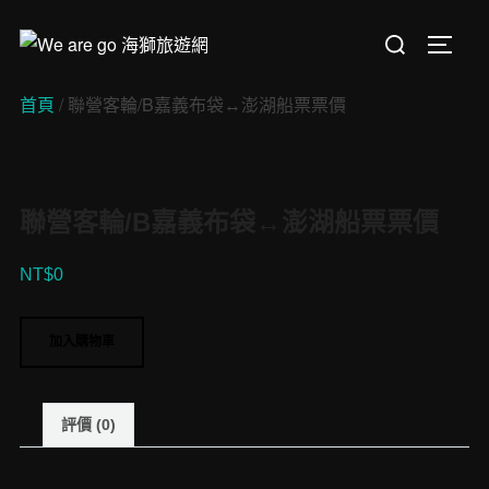
Skip
Search
to
TOGGL
for:
content
首頁
/ 聯營客輪/B嘉義布袋↔︎澎湖船票票價
聯營客輪/B嘉義布袋↔︎澎湖船票票價
NT$
0
聯
加入購物車
營
客
輪/B
評價 (0)
嘉
義