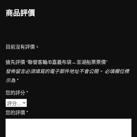
布
商品評價
袋
↔︎
澎
湖
目前沒有評價。
船
票
搶先評價 “聯營客輪/B嘉義布袋↔︎澎湖船票票價”
票
發佈留言必須填寫的電子郵件地址不會公開。
必填欄位標
價
示為
*
數
量
您的評分
*
您的評價
*