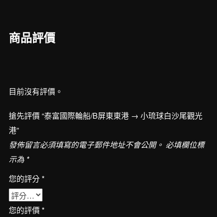
輪
船/B
屏
商品評價
東
東
港
→
目前沒有評價。
小
琉
搶先評價 “泰富國際輪船/B屏東東港 → 小琉球白沙尾觀光
球
港”
白
發佈留言必須填寫的電子郵件地址不會公開。
必填欄位標
沙
示為
*
尾
觀
您的評分
*
光
港
您的評價
*