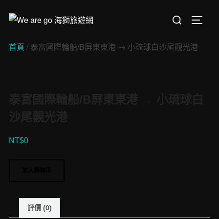
Skip
Search
to
TOGGL
for:
content
首頁
/ 泰富國際輪船/B屏東東港 → 小琉球白沙尾觀光港
泰富國際輪船/B屏東東港 → 小琉球白
沙尾觀光港
NT$
0
泰
加入購物車
富
國
際
評價 (0)