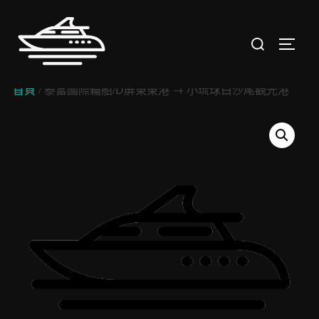
Skip
to
Search
TOGGL
content
for:
首頁
/ 泰富國際輪船/D屏東東港 → 小琉球白沙尾觀光港