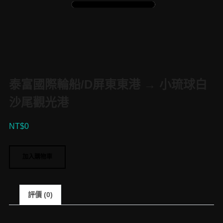
泰富國際輪船/D屏東東港 → 小琉球白
沙尾觀光港
NT$
0
泰
加入購物車
富
國
際
評價 (0)
輪
船/D