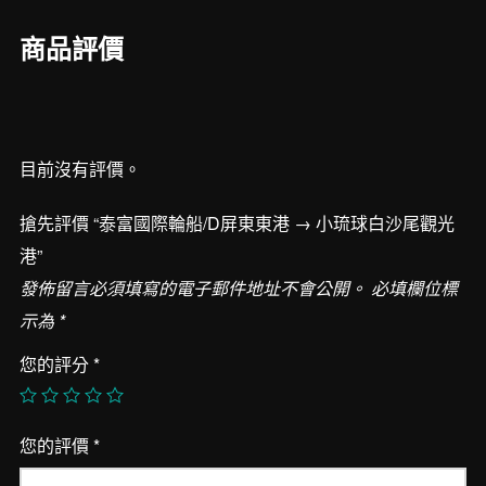
屏
商品評價
東
東
港
→
目前沒有評價。
小
琉
搶先評價 “泰富國際輪船/D屏東東港 → 小琉球白沙尾觀光
球
港”
白
發佈留言必須填寫的電子郵件地址不會公開。
必填欄位標
沙
示為
*
尾
觀
您的評分
*
光
港
您的評價
*
數
量