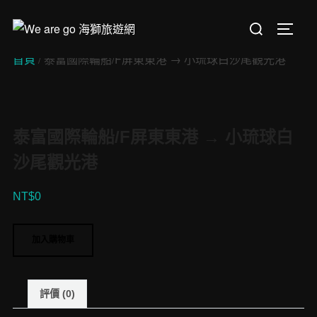
Skip
Search
to
TOGGL
for:
content
首頁
/ 泰富國際輪船/F屏東東港 → 小琉球白沙尾觀光港
泰富國際輪船/F屏東東港 → 小琉球白
沙尾觀光港
NT$
0
泰
加入購物車
富
國
際
評價 (0)
輪