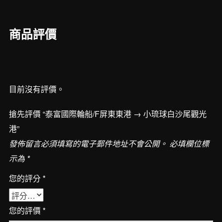
船/F
屏
商品評價
東
東
港
→
目前沒有評價。
小
琉
搶先評價 “泰富國際輪船/F屏東東港 → 小琉球白沙尾觀光
球
港”
白
發佈留言必須填寫的電子郵件地址不會公開。
必填欄位標
沙
示為
*
尾
觀
您的評分
*
光
港
您的評價
*
數