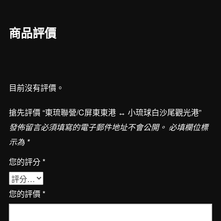
東
東
商品評價
港
↔︎
小
琉
目前沒有評價。
球
白
搶先評價 “東琉聯營/C屏東東港 ↔︎ 小琉球白沙尾觀光港”
沙
發佈留言必須填寫的電子郵件地址不會公開。
必填欄位標
尾
示為
*
觀
光
您的評分
*
港
數
您的評價
*
量