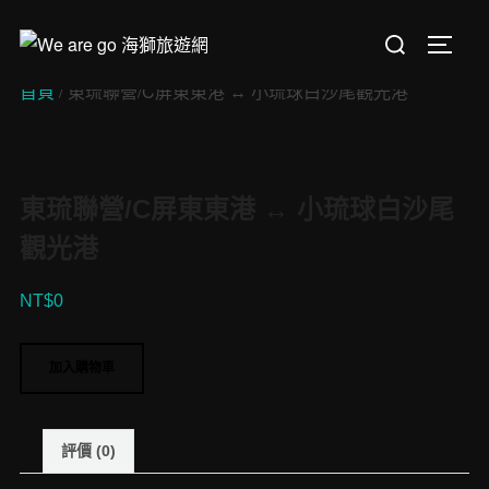
Skip
Search
to
TOGGL
for:
content
首頁
/ 東琉聯營/C屏東東港 ↔︎ 小琉球白沙尾觀光港
東琉聯營/C屏東東港 ↔︎ 小琉球白沙尾
觀光港
NT$
0
東
加入購物車
琉
聯
營/C
評價 (0)
屏