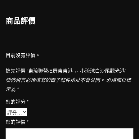
東
東
商品評價
港
↔︎
小
琉
目前沒有評價。
球
白
搶先評價 “東琉聯營/E屏東東港 ↔︎ 小琉球白沙尾觀光港”
沙
發佈留言必須填寫的電子郵件地址不會公開。
必填欄位標
尾
示為
*
觀
光
您的評分
*
港
數
您的評價
*
量