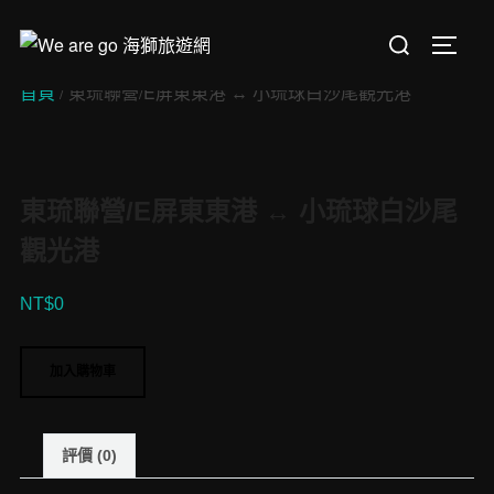
Skip
Search
to
TOGGL
for:
content
首頁
/ 東琉聯營/E屏東東港 ↔︎ 小琉球白沙尾觀光港
東琉聯營/E屏東東港 ↔︎ 小琉球白沙尾
觀光港
NT$
0
東
加入購物車
琉
聯
營/E
評價 (0)
屏