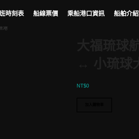
班時刻表
船線票價
乘船港口資訊
船舶介紹
漁港
大福琉球航
↔︎ 小琉
NT$
0
大
加入購物車
福
琉
球
航