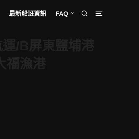
Search
最新船班資訊
FAQ
TOGGLE SIDEB
for:
運/B屏東鹽埔港
球大福漁港