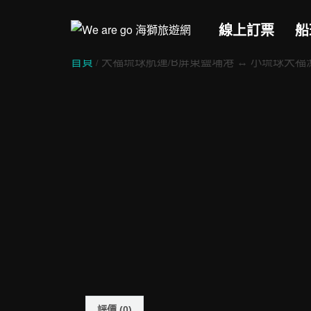
Skip
to
線上訂票
船
content
首頁
/ 大福琉球航運/B屏東鹽埔港 ↔︎ 小琉球大福
評價 (0)