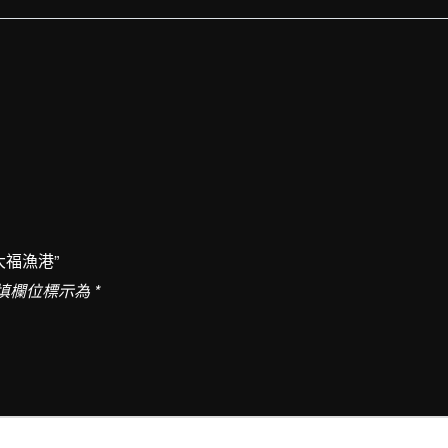
運/B
屏
東
鹽
埔
港
↔︎
小
琉
大福漁港”
球
填欄位標示為
*
大
福
漁
港
數
量