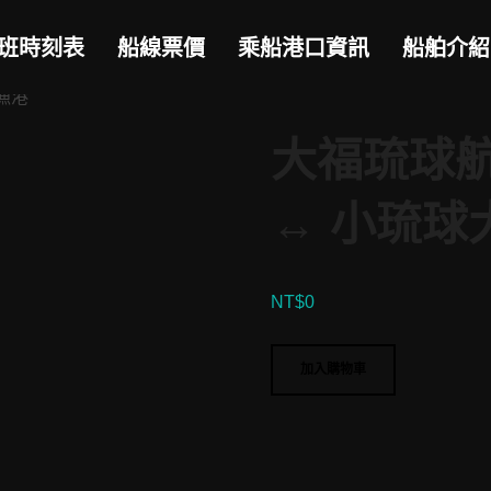
班時刻表
船線票價
乘船港口資訊
船舶介紹
漁港
大福琉球航
↔︎ 小琉
NT$
0
大
加入購物車
福
琉
球
航