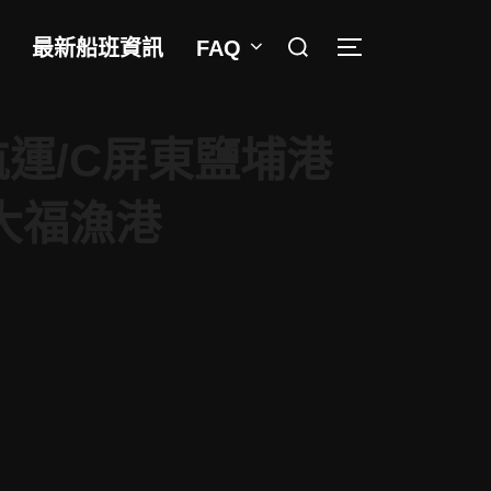
Search
最新船班資訊
FAQ
TOGGLE SIDEB
for:
運/C屏東鹽埔港
球大福漁港