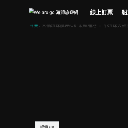
Skip
to
線上訂票
船
content
首頁
/ 大福琉球航運/C屏東鹽埔港 ↔︎ 小琉球大福
評價 (0)