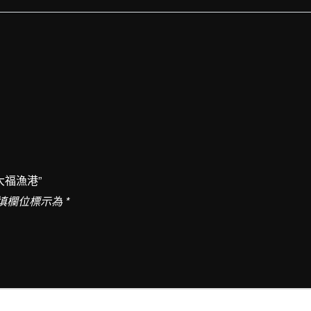
運/C
屏
東
鹽
埔
港
↔︎
小
琉
大福漁港”
球
填欄位標示為
*
大
福
漁
港
數
量